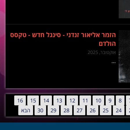
הזמר אליאור זנדני - סינגל חדש - טקסס
הולדם
אוקטובר, 2025
...
16
15
14
13
12
11
10
9
8
24
25
26
27
28
29
30
הבא